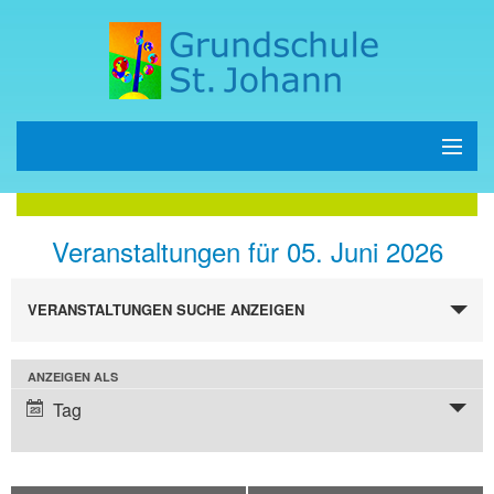
Start
Veranstaltungen für 05. Juni 2026
Schule
Veranstaltungen
Kinder
VERANSTALTUNGEN SUCHE ANZEIGEN
Such-
und
Eltern
Ansichtennavigation
Veranstaltung
ANZEIGEN ALS
Ansichtennavigation
Tag
Termine
Kontakt