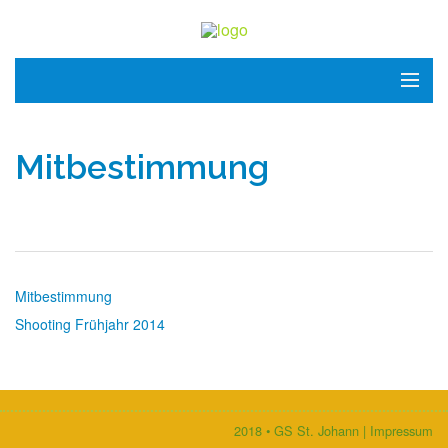
Start
Mitbestimmung
Schule
Kinder
Eltern
Mitbestimmung
Termine
Shooting Frühjahr 2014
Kontakt
2018 • GS St. Johann |
Impressum