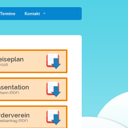
Termine
Kontakt
eiseplan
 2026
äsentation
ohann (PDF)
rderverein
iedsantrag (PDF)