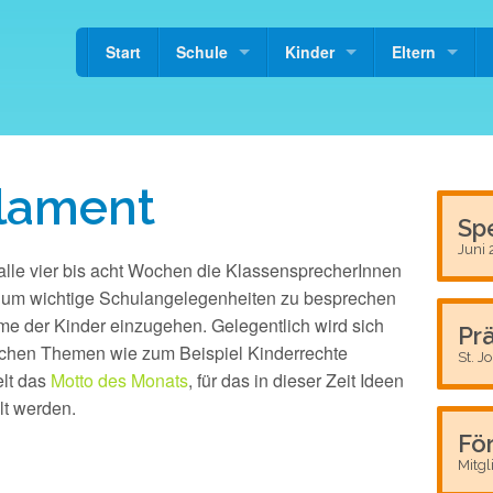
Start
Schule
Kinder
Eltern
lament
Sp
Juni
 alle vier bis acht Wochen die KlassensprecherInnen
, um wichtige Schulangelegenheiten zu besprechen
e der Kinder einzugehen. Gelegentlich wird sich
Pr
schen Themen wie zum Beispiel Kinderrechte
St. J
elt das
Motto des Monats
, für das in dieser Zeit Ideen
lt werden.
Fö
Mitgl