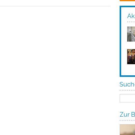
Ak
Such
Zur B