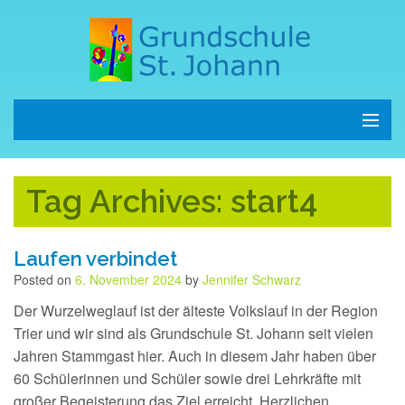
Start
Tag Archives: start4
Schule
Kinder
Laufen verbindet
Posted on
6. November 2024
by
Jennifer Schwarz
Eltern
Der Wurzelweglauf ist der älteste Volkslauf in der Region
Trier und wir sind als Grundschule St. Johann seit vielen
Termine
Jahren Stammgast hier. Auch in diesem Jahr haben über
60 Schülerinnen und Schüler sowie drei Lehrkräfte mit
Kontakt
großer Begeisterung das Ziel erreicht. Herzlichen